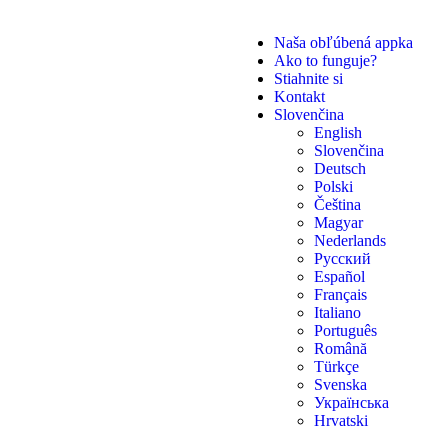
Naša obľúbená appka
Ako to funguje?
Stiahnite si
Kontakt
Slovenčina
English
Slovenčina
Deutsch
Polski
Čeština
Magyar
Nederlands
Русский
Español
Français
Italiano
Português
Română
Türkçe
Svenska
Українська
Hrvatski