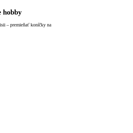
e hobby
isii – premieňať koníčky na