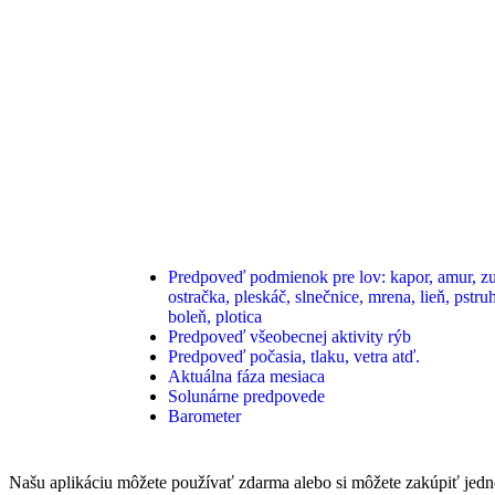
Predpoveď podmienok pre lov: kapor, amur, zub
ostračka, pleskáč, slnečnice, mrena, lieň, pstruh
boleň, plotica
Predpoveď všeobecnej aktivity rýb
Predpoveď počasia, tlaku, vetra atď.
Aktuálna fáza mesiaca
Solunárne predpovede
Barometer
Našu aplikáciu môžete používať zdarma alebo si môžete zakúpiť jedn