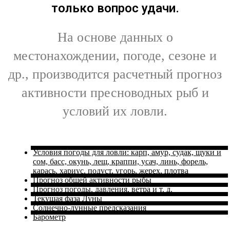
только вопрос удачи.
На основе данных о
местонахождении, погоде, сезоне и
др., производится расчетный прогноз
активности пресноводных рыб и
условий их ловли.
Условия погоды для ловли: карп, амур, судак, щуки и
сом, басс, окунь, лещ, краппи, усач, линь, форель,
карась, хариус, подуст, угорь, жерех, плотва
Прогноз общей активности рыбы
Прогноз погоды, давления, ветра и т. д.
Текущая фаза Луны
Солнечно-лунные предсказания
Барометр