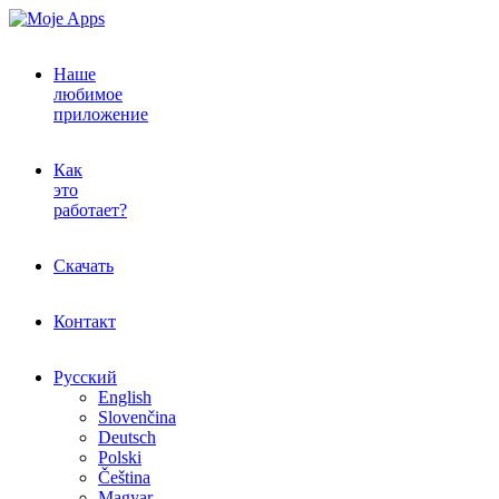
Наше
любимое
приложение
Как
это
работает?
Скачать
Контакт
Русский
English
Slovenčina
Deutsch
Polski
Čeština
Magyar