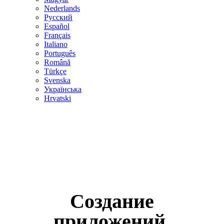
Nederlands
Русский
Español
Français
Italiano
Português
Română
Türkçe
Svenska
Українська
Hrvatski
Создание
приложений,